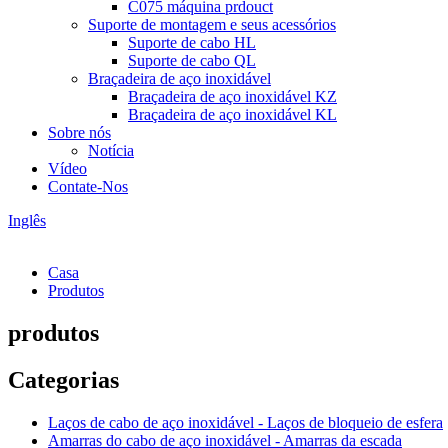
C075 máquina prdouct
Suporte de montagem e seus acessórios
Suporte de cabo HL
Suporte de cabo QL
Braçadeira de aço inoxidável
Braçadeira de aço inoxidável KZ
Braçadeira de aço inoxidável KL
Sobre nós
Notícia
Vídeo
Contate-Nos
Inglês
Casa
Produtos
produtos
Categorias
Laços de cabo de aço inoxidável - Laços de bloqueio de esfera
Amarras do cabo de aço inoxidável - Amarras da escada