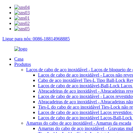
Ligue para nós: 0086-18814968885
Casa
Produtos
Laços de cabo de aço inoxidável - Laços de bloqueio de 
Laços de cabo de aço inoxidável - Laços não reves
Cabo de aço inoxidável Ties-L Tipo Ball-Lock Reve
Laços de cabo de aço inoxidável-Ball-Lock Laços t
Abraçadeiras de aço inoxidável - Abraçadeiras reve
Laços de cabo de aço inoxidável - Laços revestid
Abraçadeiras de aço inoxidável - Abraçadeiras nã
Ties-L do cabo de aço inoxidável Ties-Lock não rev
Laços de cabo de aço inoxidável Laços revestidos d
Laços de cabo de aço inoxidável Laços-Ball-Loc
Amarras do cabo de aço inoxidável - Amarras da escada
Amarras do cabo de aço inoxidável - Gravatas mult