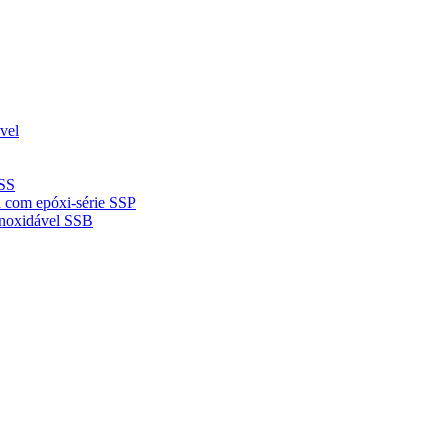
vel
 SS
da com epóxi-série SSP
inoxidável SSB