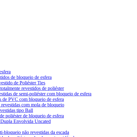
esfera
tidos de bloqueio de esfera
stido de Poliéster Ties
otalmente revestidos de poliéster
stidas de semi-poliéster com bloqueio de esfera
os de PVC com bloqueio de esfera
o revestidas com mola de bloqueio
estidas tipo Ball
e poliéster de bloqueio de esfera
k Dupla Envolvida Uncated
i-bloqueio não revestidas da escada