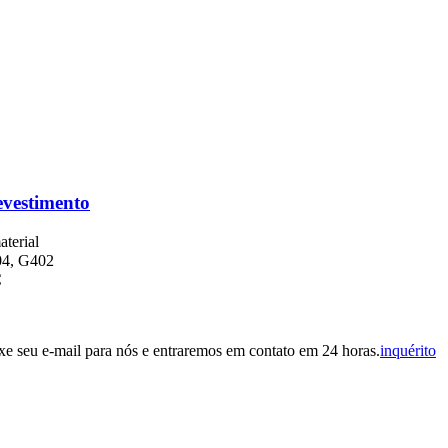
evestimento
aterial
04, G402
C
eixe seu e-mail para nós e entraremos em contato em 24 horas.
inquérito