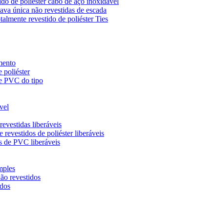
do de poliéster cabo de aço inoxidável
ava única não revestidas de escada
almente revestido de poliéster Ties
mento
 poliéster
de PVC do tipo
vel
evestidas liberáveis
revestidos de poliéster liberáveis
s de PVC liberáveis
mples
ão revestidos
idos