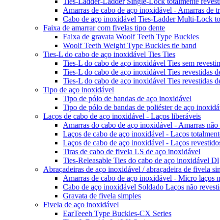
Ties-Ladder-Ladder Single-Lock totalmente revesti
Amarras de cabo de aço inoxidável - Amarras de tr
Cabo de aço inoxidável Ties-Ladder Multi-Lock tot
Faixa de amarrar com fivelas tipo dente
Faixa de gravata Woolf Teeth Type Buckles
Woolf Teeth Weight Type Buckles tie band
Ties-L do cabo de aço inoxidável Ties Ties
Ties-L do cabo de aço inoxidável Ties sem revesti
Ties-L do cabo de aço inoxidável Ties revestidas de
Ties-L do cabo de aço inoxidável Ties revestidas 
Tipo de aço inoxidável
Tipo de pólo de bandas de aço inoxidável
Tipo de pólo de bandas de poliéster de aço inoxidá
Laços de cabo de aço inoxidável - Laços liberáveis
Amarras do cabo de aço inoxidável - Amarras não r
Laços de cabo de aço inoxidável - Laços totalmente 
Laços de cabo de aço inoxidável - Laços revestido
Tiras de cabo de fivela LS de aço inoxidável
Ties-Releasable Ties do cabo de aço inoxidável Dl
Abraçadeiras de aço inoxidável / abraçadeira de fivela si
Amarras de cabo de aço inoxidável - Micro laços n
Cabo de aço inoxidável Soldado Laços não revest
Gravata de fivela simples
Fivela de aço inoxidável
EarTeeeh Type Buckles-CX Series