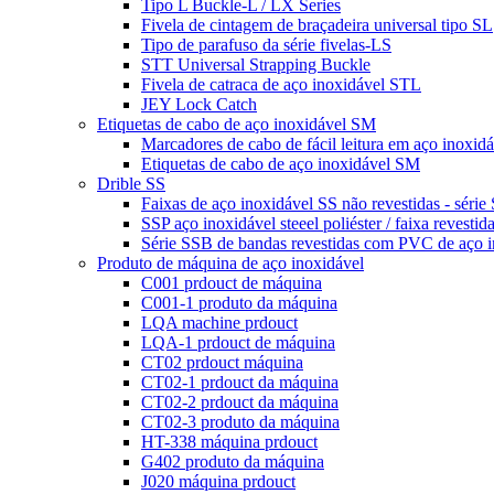
Tipo L Buckle-L / LX Series
Fivela de cintagem de braçadeira universal tipo SL
Tipo de parafuso da série fivelas-LS
STT Universal Strapping Buckle
Fivela de catraca de aço inoxidável STL
JEY Lock Catch
Etiquetas de cabo de aço inoxidável SM
Marcadores de cabo de fácil leitura em aço inoxidá
Etiquetas de cabo de aço inoxidável SM
Drible SS
Faixas de aço inoxidável SS não revestidas - série
SSP aço inoxidável steeel poliéster / faixa revesti
Série SSB de bandas revestidas com PVC de aço 
Produto de máquina de aço inoxidável
C001 prdouct de máquina
C001-1 produto da máquina
LQA machine prdouct
LQA-1 prdouct de máquina
CT02 prdouct máquina
CT02-1 prdouct da máquina
CT02-2 prdouct da máquina
CT02-3 produto da máquina
HT-338 máquina prdouct
G402 produto da máquina
J020 máquina prdouct