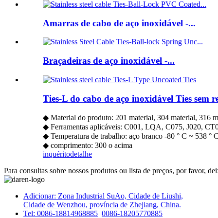
Amarras de cabo de aço inoxidável -...
Braçadeiras de aço inoxidável -...
Ties-L do cabo de aço inoxidável Ties sem r
◆ Material do produto: 201 material, 304 material, 316 m
◆ Ferramentas aplicáveis: C001, LQA, C075, J020, CT
◆ Temperatura de trabalho: aço branco -80 ° C ~ 538 ° 
◆ comprimento: 300 o acima
inquérito
detalhe
Para consultas sobre nossos produtos ou lista de preços, por favor, d
Adicionar: Zona Industrial SuAo, Cidade de Liushi,
Cidade de Wenzhou, província de Zhejiang, China.
Tel: 0086-18814968885
0086-18205770885