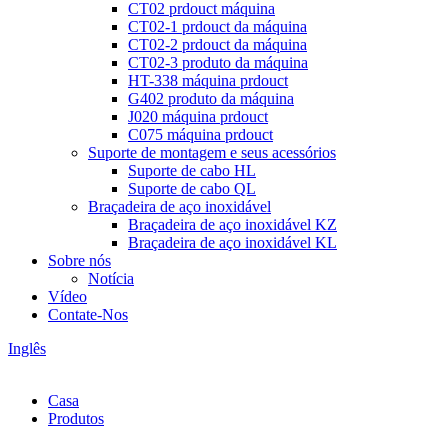
CT02 prdouct máquina
CT02-1 prdouct da máquina
CT02-2 prdouct da máquina
CT02-3 produto da máquina
HT-338 máquina prdouct
G402 produto da máquina
J020 máquina prdouct
C075 máquina prdouct
Suporte de montagem e seus acessórios
Suporte de cabo HL
Suporte de cabo QL
Braçadeira de aço inoxidável
Braçadeira de aço inoxidável KZ
Braçadeira de aço inoxidável KL
Sobre nós
Notícia
Vídeo
Contate-Nos
Inglês
Casa
Produtos