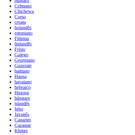
búlgaro
Cebuano
Chichewa
Corso
croata
holandês
estoniano
Filipina
finlandês
Frísio
Galego
Georgiano
Guzerate
haitiano
Hausa
havaiano
hebraico
Hmong
húngaro
islandês
Igbo
Javanês
Canarim
Cazaque
Khmer