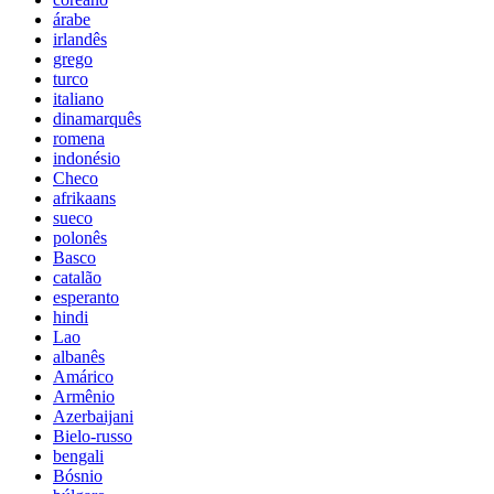
árabe
irlandês
grego
turco
italiano
dinamarquês
romena
indonésio
Checo
afrikaans
sueco
polonês
Basco
catalão
esperanto
hindi
Lao
albanês
Amárico
Armênio
Azerbaijani
Bielo-russo
bengali
Bósnio