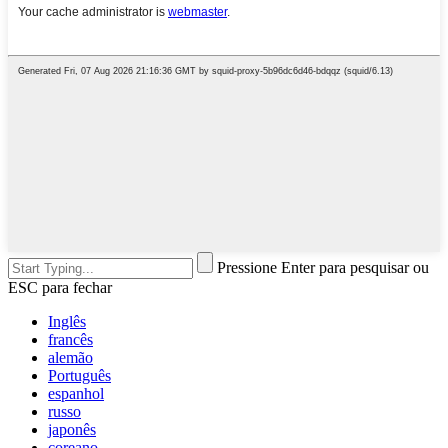
Pressione Enter para pesquisar ou
ESC para fechar
Inglês
francês
alemão
Português
espanhol
russo
japonês
coreano