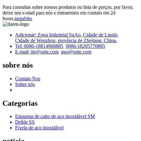
Para consultas sobre nossos produtos ou lista de preços, por favor,
deixe seu e-mail para nós e entraremos em contato em 24
horas.
inquérito
Adicionar: Zona Industrial SuAo, Cidade de Liushi,
Cidade de Wenzhou, província de Zhejiang, China.
Tel: 0086-18814968885
0086-18205770885
E-mail: jie@sstie.com
gao@sstie.com
sobre nós
Contate-Nos
Sobre nós
Categorias
Etiquetas de cabo de aço inoxidável SM
Drible SS
Fivela de aço inoxidável