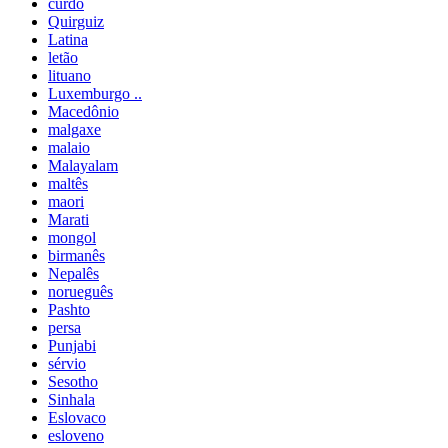
curdo
Quirguiz
Latina
letão
lituano
Luxemburgo ..
Macedônio
malgaxe
malaio
Malayalam
maltês
maori
Marati
mongol
birmanês
Nepalês
norueguês
Pashto
persa
Punjabi
sérvio
Sesotho
Sinhala
Eslovaco
esloveno