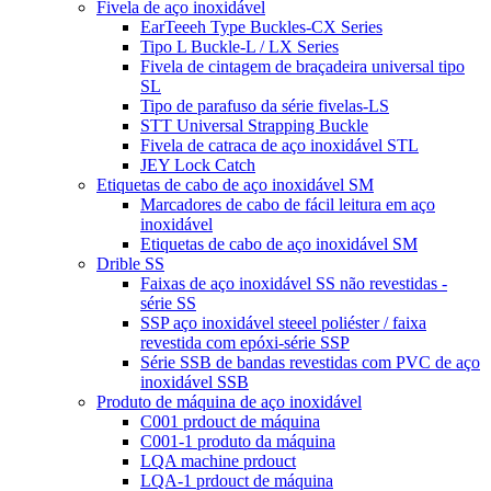
Fivela de aço inoxidável
EarTeeeh Type Buckles-CX Series
Tipo L Buckle-L / LX Series
Fivela de cintagem de braçadeira universal tipo
SL
Tipo de parafuso da série fivelas-LS
STT Universal Strapping Buckle
Fivela de catraca de aço inoxidável STL
JEY Lock Catch
Etiquetas de cabo de aço inoxidável SM
Marcadores de cabo de fácil leitura em aço
inoxidável
Etiquetas de cabo de aço inoxidável SM
Drible SS
Faixas de aço inoxidável SS não revestidas -
série SS
SSP aço inoxidável steeel poliéster / faixa
revestida com epóxi-série SSP
Série SSB de bandas revestidas com PVC de aço
inoxidável SSB
Produto de máquina de aço inoxidável
C001 prdouct de máquina
C001-1 produto da máquina
LQA machine prdouct
LQA-1 prdouct de máquina