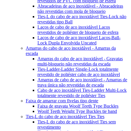
revestidos de PVC com bloqueio de esfera
Abraçadeiras de aço inoxidável - Abraçadeiras
não revestidas com mola de bloqueio
Ties-L do cabo de aço inoxidável Ties-Lock não
revestidas tipo Ball
Laços de cabo de aço inoxidável Laços
revestidos de poliéster de bloqueio de esfera
Laços de cabo de aço inoxidável Laços-Ball-
Lock Dupla Envolvida Uncated
Amarras do cabo de aço inoxidável - Amarras da
escada
Amarras do cabo de aço inoxidável - Gravatas
multi-bloqueio não revestidas da escada
Ties-Ladder-Ladder Single-Lock totalmente
revestido de poliéster cabo de aço inoxidável
Amarras de cabo de aço inoxidável - Amarras de
trava única não revestidas de escada
Cabo de aço inoxidável Ties-Ladder Multi-Lock
totalmente revestido de poliéster Ties
Faixa de amarrar com fivelas tipo dente
Faixa de gravata Woolf Teeth Type Buckles
Woolf Teeth Weight Type Buckles tie band
Ties-L do cabo de aço inoxidável Ties Ties
Ties-L do cabo de aço inoxidável Ties sem
revestimento