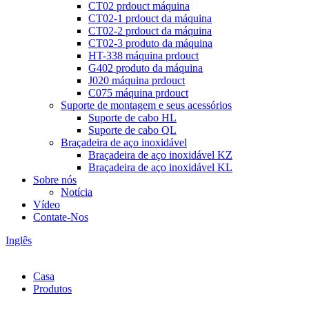
CT02 prdouct máquina
CT02-1 prdouct da máquina
CT02-2 prdouct da máquina
CT02-3 produto da máquina
HT-338 máquina prdouct
G402 produto da máquina
J020 máquina prdouct
C075 máquina prdouct
Suporte de montagem e seus acessórios
Suporte de cabo HL
Suporte de cabo QL
Braçadeira de aço inoxidável
Braçadeira de aço inoxidável KZ
Braçadeira de aço inoxidável KL
Sobre nós
Notícia
Vídeo
Contate-Nos
Inglês
Casa
Produtos