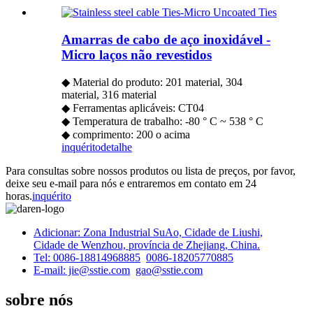
Amarras de cabo de aço inoxidável -
Micro laços não revestidos
◆ Material do produto: 201 material, 304
material, 316 material
◆ Ferramentas aplicáveis: CT04
◆ Temperatura de trabalho: -80 ° C ~ 538 ° C
◆ comprimento: 200 o acima
inquérito
detalhe
Para consultas sobre nossos produtos ou lista de preços, por favor,
deixe seu e-mail para nós e entraremos em contato em 24
horas.
inquérito
Adicionar: Zona Industrial SuAo, Cidade de Liushi,
Cidade de Wenzhou, província de Zhejiang, China.
Tel: 0086-18814968885
0086-18205770885
E-mail: jie@sstie.com
gao@sstie.com
sobre nós