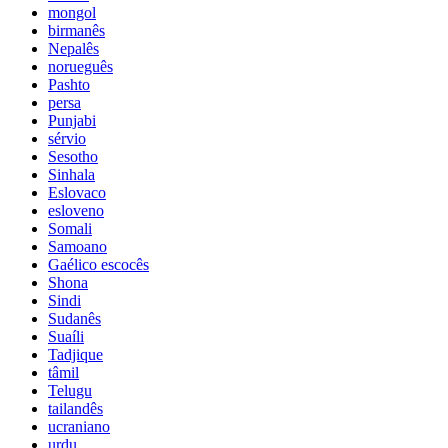
mongol
birmanês
Nepalês
norueguês
Pashto
persa
Punjabi
sérvio
Sesotho
Sinhala
Eslovaco
esloveno
Somali
Samoano
Gaélico escocês
Shona
Sindi
Sudanês
Suaíli
Tadjique
tâmil
Telugu
tailandês
ucraniano
urdu