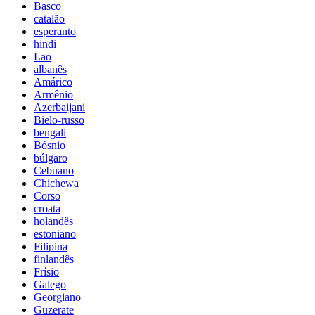
Basco
catalão
esperanto
hindi
Lao
albanês
Amárico
Armênio
Azerbaijani
Bielo-russo
bengali
Bósnio
búlgaro
Cebuano
Chichewa
Corso
croata
holandês
estoniano
Filipina
finlandês
Frísio
Galego
Georgiano
Guzerate