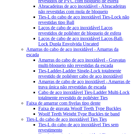
revestidos de PVC com bloqueio de esfera
Abraçadeiras de aço inoxidável - Abraçadeiras
não revestidas com mola de bloqueio
Ties-L do cabo de aço inoxidável Ties-Lock não
revestidas tipo Ball
Laços de cabo de aço inoxidável Laços
revestidos de poliéster de bloqueio de esfera
Laços de cabo de aço inoxidável Laços-Ball-
Lock Dupla Envolvida Uncated
Amarras do cabo de aço inoxidável - Amarras da
escada
Amarras do cabo de aço inoxidável - Gravatas
multi-bloqueio não revestidas da escada
Ties-Ladder-Ladder Single-Lock totalmente
revestido de poliéster cabo de aço inoxidável
Amarras de cabo de aço inoxidável - Amarras de
trava única não revestidas de escada
Cabo de aço inoxidável Ties-Ladder Multi-Lock
totalmente revestido de poliéster Ties
Faixa de amarrar com fivelas tipo dente
Faixa de gravata Woolf Teeth Type Buckles
Woolf Teeth Weight Type Buckles tie band
Ties-L do cabo de aço inoxidável Ties Ties
Ties-L do cabo de aço inoxidável Ties sem
revestimento