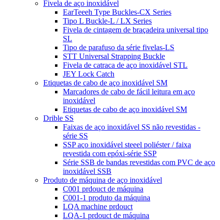
Fivela de aço inoxidável
EarTeeeh Type Buckles-CX Series
Tipo L Buckle-L / LX Series
Fivela de cintagem de braçadeira universal tipo
SL
Tipo de parafuso da série fivelas-LS
STT Universal Strapping Buckle
Fivela de catraca de aço inoxidável STL
JEY Lock Catch
Etiquetas de cabo de aço inoxidável SM
Marcadores de cabo de fácil leitura em aço
inoxidável
Etiquetas de cabo de aço inoxidável SM
Drible SS
Faixas de aço inoxidável SS não revestidas -
série SS
SSP aço inoxidável steeel poliéster / faixa
revestida com epóxi-série SSP
Série SSB de bandas revestidas com PVC de aço
inoxidável SSB
Produto de máquina de aço inoxidável
C001 prdouct de máquina
C001-1 produto da máquina
LQA machine prdouct
LQA-1 prdouct de máquina