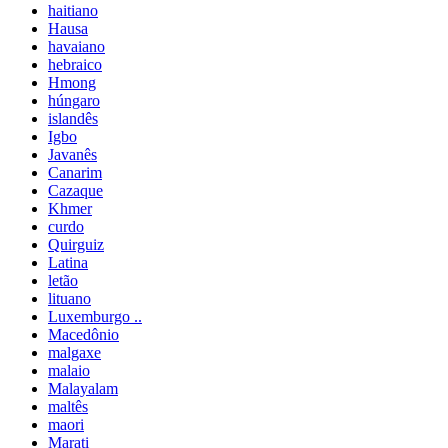
haitiano
Hausa
havaiano
hebraico
Hmong
húngaro
islandês
Igbo
Javanês
Canarim
Cazaque
Khmer
curdo
Quirguiz
Latina
letão
lituano
Luxemburgo ..
Macedônio
malgaxe
malaio
Malayalam
maltês
maori
Marati