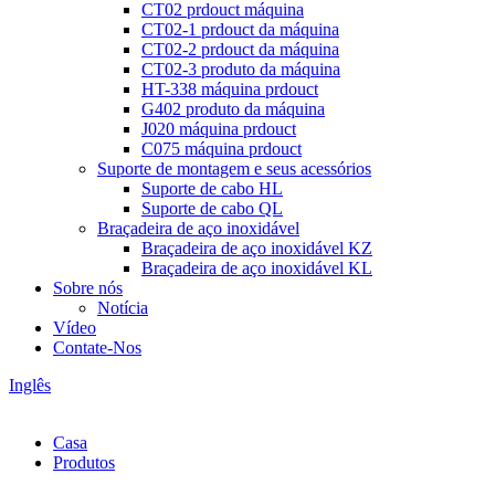
CT02 prdouct máquina
CT02-1 prdouct da máquina
CT02-2 prdouct da máquina
CT02-3 produto da máquina
HT-338 máquina prdouct
G402 produto da máquina
J020 máquina prdouct
C075 máquina prdouct
Suporte de montagem e seus acessórios
Suporte de cabo HL
Suporte de cabo QL
Braçadeira de aço inoxidável
Braçadeira de aço inoxidável KZ
Braçadeira de aço inoxidável KL
Sobre nós
Notícia
Vídeo
Contate-Nos
Inglês
Casa
Produtos