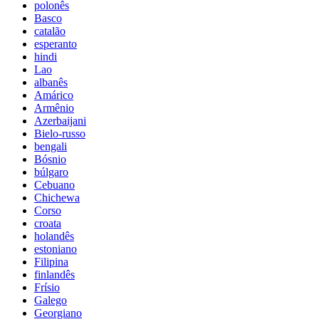
polonês
Basco
catalão
esperanto
hindi
Lao
albanês
Amárico
Armênio
Azerbaijani
Bielo-russo
bengali
Bósnio
búlgaro
Cebuano
Chichewa
Corso
croata
holandês
estoniano
Filipina
finlandês
Frísio
Galego
Georgiano