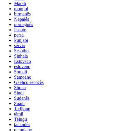
Marati
mongol
birmanês
Nepalês
norueguês
Pashto
persa
Punjabi
sérvio
Sesotho
Sinhala
Eslovaco
esloveno
Somali
Samoano
Gaélico escocês
Shona
Sindi
Sudanês
Suaíli
Tadjique
tâmil
Telugu
tailandês
ucraniano