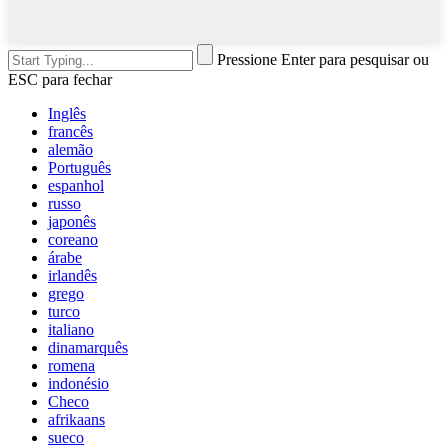
Pressione Enter para pesquisar ou
ESC para fechar
Inglês
francês
alemão
Português
espanhol
russo
japonês
coreano
árabe
irlandês
grego
turco
italiano
dinamarquês
romena
indonésio
Checo
afrikaans
sueco