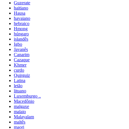
Guzerate
haitiano
Hausa
havaiano
hebraico
Hmong
húngaro
islandês
Igbo
Javanês
Canarim
Cazaque
Khmer
curdo
Quirguiz
Latina
letão
lituano
Luxemburgo ..
Macedônio
malgaxe
malaio
Malayalam
maltês
maori