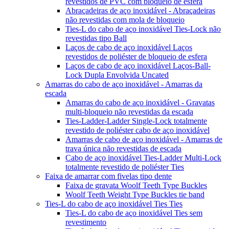
revestidos de PVC com bloqueio de esfera
Abraçadeiras de aço inoxidável - Abraçadeiras
não revestidas com mola de bloqueio
Ties-L do cabo de aço inoxidável Ties-Lock não
revestidas tipo Ball
Laços de cabo de aço inoxidável Laços
revestidos de poliéster de bloqueio de esfera
Laços de cabo de aço inoxidável Laços-Ball-
Lock Dupla Envolvida Uncated
Amarras do cabo de aço inoxidável - Amarras da
escada
Amarras do cabo de aço inoxidável - Gravatas
multi-bloqueio não revestidas da escada
Ties-Ladder-Ladder Single-Lock totalmente
revestido de poliéster cabo de aço inoxidável
Amarras de cabo de aço inoxidável - Amarras de
trava única não revestidas de escada
Cabo de aço inoxidável Ties-Ladder Multi-Lock
totalmente revestido de poliéster Ties
Faixa de amarrar com fivelas tipo dente
Faixa de gravata Woolf Teeth Type Buckles
Woolf Teeth Weight Type Buckles tie band
Ties-L do cabo de aço inoxidável Ties Ties
Ties-L do cabo de aço inoxidável Ties sem
revestimento