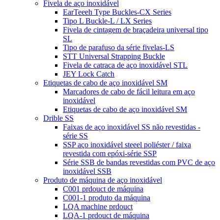
Fivela de aço inoxidável
EarTeeeh Type Buckles-CX Series
Tipo L Buckle-L / LX Series
Fivela de cintagem de braçadeira universal tipo
SL
Tipo de parafuso da série fivelas-LS
STT Universal Strapping Buckle
Fivela de catraca de aço inoxidável STL
JEY Lock Catch
Etiquetas de cabo de aço inoxidável SM
Marcadores de cabo de fácil leitura em aço
inoxidável
Etiquetas de cabo de aço inoxidável SM
Drible SS
Faixas de aço inoxidável SS não revestidas -
série SS
SSP aço inoxidável steeel poliéster / faixa
revestida com epóxi-série SSP
Série SSB de bandas revestidas com PVC de aço
inoxidável SSB
Produto de máquina de aço inoxidável
C001 prdouct de máquina
C001-1 produto da máquina
LQA machine prdouct
LQA-1 prdouct de máquina