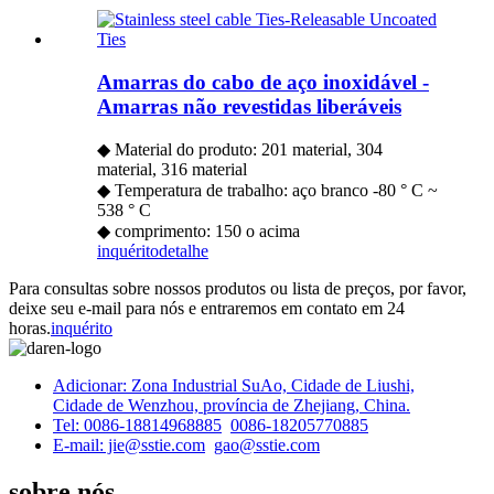
Amarras do cabo de aço inoxidável -
Amarras não revestidas liberáveis
◆ Material do produto: 201 material, 304
material, 316 material
◆ Temperatura de trabalho: aço branco -80 ° C ~
538 ° C
◆ comprimento: 150 o acima
inquérito
detalhe
Para consultas sobre nossos produtos ou lista de preços, por favor,
deixe seu e-mail para nós e entraremos em contato em 24
horas.
inquérito
Adicionar: Zona Industrial SuAo, Cidade de Liushi,
Cidade de Wenzhou, província de Zhejiang, China.
Tel: 0086-18814968885
0086-18205770885
E-mail: jie@sstie.com
gao@sstie.com
sobre nós