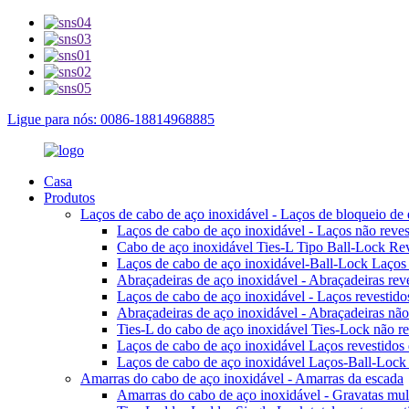
Ligue para nós: 0086-18814968885
Casa
Produtos
Laços de cabo de aço inoxidável - Laços de bloqueio de 
Laços de cabo de aço inoxidável - Laços não reves
Cabo de aço inoxidável Ties-L Tipo Ball-Lock Reve
Laços de cabo de aço inoxidável-Ball-Lock Laços t
Abraçadeiras de aço inoxidável - Abraçadeiras reve
Laços de cabo de aço inoxidável - Laços revestid
Abraçadeiras de aço inoxidável - Abraçadeiras nã
Ties-L do cabo de aço inoxidável Ties-Lock não rev
Laços de cabo de aço inoxidável Laços revestidos d
Laços de cabo de aço inoxidável Laços-Ball-Loc
Amarras do cabo de aço inoxidável - Amarras da escada
Amarras do cabo de aço inoxidável - Gravatas mult