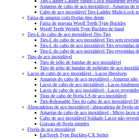
Ties-Ladder-Ladder Single-Lock totalmente revesti
Amarras de cabo de aço inoxidável - Amarras de tr
Cabo de aço inoxidável Ties-Ladder Multi-Lock tot
Faixa de amarrar com fivelas tipo dente
Faixa de gravata Woolf Teeth Type Buckles
Woolf Teeth Weight Type Buckles tie band
Ties-L do cabo de aço inoxidável Ties Ties
Ties-L do cabo de aço inoxidável Ties sem revesti
Ties-L do cabo de aço inoxidável Ties revestidas de
Ties-L do cabo de aço inoxidável Ties revestidas 
Tipo de aço inoxidável
Tipo de pólo de bandas de aço inoxidável
Tipo de pólo de bandas de poliéster de aço inoxidá
Laços de cabo de aço inoxidável - Laços liberáveis
Amarras do cabo de aço inoxidável - Amarras não r
Laços de cabo de aço inoxidável - Laços totalmente 
Laços de cabo de aço inoxidável - Laços revestido
Tiras de cabo de fivela LS de aço inoxidável
Ties-Releasable Ties do cabo de aço inoxidável Dl
Abraçadeiras de aço inoxidável / abraçadeira de fivela si
Amarras de cabo de aço inoxidável - Micro laços n
Cabo de aço inoxidável Soldado Laços não revest
Gravata de fivela simples
Fivela de aço inoxidável
EarTeeeh Type Buckles-CX Series