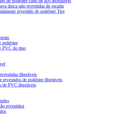
do de poliéster cabo de aço inoxidável
ava única não revestidas de escada
almente revestido de poliéster Ties
mento
 poliéster
de PVC do tipo
vel
evestidas liberáveis
revestidos de poliéster liberáveis
s de PVC liberáveis
mples
ão revestidos
idos