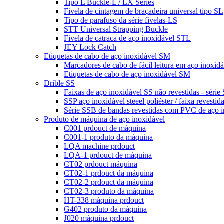
Tipo L Buckle-L / LX Series
Fivela de cintagem de braçadeira universal tipo SL
Tipo de parafuso da série fivelas-LS
STT Universal Strapping Buckle
Fivela de catraca de aço inoxidável STL
JEY Lock Catch
Etiquetas de cabo de aço inoxidável SM
Marcadores de cabo de fácil leitura em aço inoxidá
Etiquetas de cabo de aço inoxidável SM
Drible SS
Faixas de aço inoxidável SS não revestidas - série
SSP aço inoxidável steeel poliéster / faixa revesti
Série SSB de bandas revestidas com PVC de aço 
Produto de máquina de aço inoxidável
C001 prdouct de máquina
C001-1 produto da máquina
LQA machine prdouct
LQA-1 prdouct de máquina
CT02 prdouct máquina
CT02-1 prdouct da máquina
CT02-2 prdouct da máquina
CT02-3 produto da máquina
HT-338 máquina prdouct
G402 produto da máquina
J020 máquina prdouct