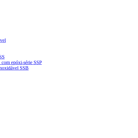
vel
 SS
da com epóxi-série SSP
inoxidável SSB