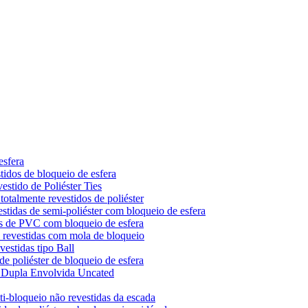
esfera
tidos de bloqueio de esfera
stido de Poliéster Ties
otalmente revestidos de poliéster
stidas de semi-poliéster com bloqueio de esfera
os de PVC com bloqueio de esfera
o revestidas com mola de bloqueio
estidas tipo Ball
e poliéster de bloqueio de esfera
k Dupla Envolvida Uncated
i-bloqueio não revestidas da escada