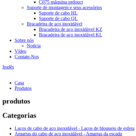
C075 máquina prdouct
Suporte de montagem e seus acessórios
Suporte de cabo HL
Suporte de cabo QL
Braçadeira de aço inoxidável
Braçadeira de aço inoxidável KZ
Braçadeira de aço inoxidável KL
Sobre nós
Notícia
Vídeo
Contate-Nos
Inglês
Casa
Produtos
produtos
Categorias
Laços de cabo de aço inoxidável - Laços de bloqueio de esfera
Amarras do cabo de aço inoxidável - Amarras da escada