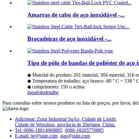
Amarras de cabo de aço inoxidável -...
Braçadeiras de aço inoxidável -...
Tipo de pólo de bandas de poliéster de aço 
◆ Material do produto: 201 material, 304 material, 316 m
◆ Temperatura de trabalho: aço branco -80 ° C ~ 538 ° 
◆ comprimento: 150 o acima
inquérito
detalhe
Para consultas sobre nossos produtos ou lista de preços, por favor, d
Adicionar: Zona Industrial SuAo, Cidade de Liushi,
Cidade de Wenzhou, província de Zhejiang, China.
Tel: 0086-18814968885
0086-18205770885
E-mail: jie@sstie.com
gao@sstie.com