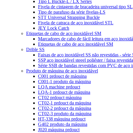
Tipo L Buckle-L / LX Series
Fivela de cintagem de braçadeira universal tipo SL
Tipo de parafuso da série fivelas-LS
STT Universal Strapping Buckle
Fivela de catraca de aço inoxidável STL
JEY Lock Catch
Etiquetas de cabo de aço inoxidável SM
Marcadores de cabo de fácil leitura em aço inoxidá
Etiquetas de cabo de aço inoxidável SM
Drible SS
Faixas de aço inoxidável SS não revestidas - série
SSP aço inoxidável steeel poliéster / faixa revesti
Série SSB de bandas revestidas com PVC de aço 
Produto de máquina de aço inoxidável
C001 prdouct de máquina
C001-1 produto da máquina
LQA machine prdouct
LQA-1 prdouct de máquina
CT02 prdouct máquina
CT02-1 prdouct da máquina
CT02-2 prdouct da máquina
CT02-3 produto da máquina
HT-338 máquina prdouct
G402 produto da máquina
J020 máquina prdouct