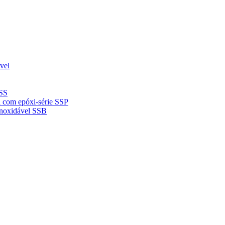
vel
 SS
da com epóxi-série SSP
inoxidável SSB