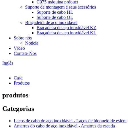
C075 máquina prdouct
Suporte de montagem e seus acessórios
Suporte de cabo HL
Suporte de cabo QL
Braçadeira de aço inoxidável
Braçadeira de aço inoxidável KZ
Braçadeira de aço inoxidável KL
Sobre nós
Notícia
Vídeo
Contate-Nos
Inglês
Casa
Produtos
produtos
Categorias
Laços de cabo de aço inoxidável - Laços de bloqueio de esfera
Amarras do cabo de aço inoxidável - Amarras da escada