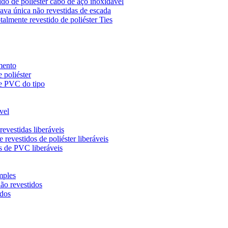
do de poliéster cabo de aço inoxidável
ava única não revestidas de escada
almente revestido de poliéster Ties
mento
 poliéster
de PVC do tipo
vel
evestidas liberáveis
revestidos de poliéster liberáveis
s de PVC liberáveis
mples
ão revestidos
idos