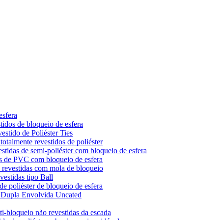
esfera
tidos de bloqueio de esfera
stido de Poliéster Ties
otalmente revestidos de poliéster
stidas de semi-poliéster com bloqueio de esfera
os de PVC com bloqueio de esfera
o revestidas com mola de bloqueio
estidas tipo Ball
e poliéster de bloqueio de esfera
k Dupla Envolvida Uncated
i-bloqueio não revestidas da escada