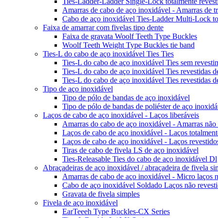
Ties-Ladder-Ladder Single-Lock totalmente revesti
Amarras de cabo de aço inoxidável - Amarras de tr
Cabo de aço inoxidável Ties-Ladder Multi-Lock tot
Faixa de amarrar com fivelas tipo dente
Faixa de gravata Woolf Teeth Type Buckles
Woolf Teeth Weight Type Buckles tie band
Ties-L do cabo de aço inoxidável Ties Ties
Ties-L do cabo de aço inoxidável Ties sem revesti
Ties-L do cabo de aço inoxidável Ties revestidas de
Ties-L do cabo de aço inoxidável Ties revestidas 
Tipo de aço inoxidável
Tipo de pólo de bandas de aço inoxidável
Tipo de pólo de bandas de poliéster de aço inoxidá
Laços de cabo de aço inoxidável - Laços liberáveis
Amarras do cabo de aço inoxidável - Amarras não r
Laços de cabo de aço inoxidável - Laços totalmente 
Laços de cabo de aço inoxidável - Laços revestido
Tiras de cabo de fivela LS de aço inoxidável
Ties-Releasable Ties do cabo de aço inoxidável Dl
Abraçadeiras de aço inoxidável / abraçadeira de fivela si
Amarras de cabo de aço inoxidável - Micro laços n
Cabo de aço inoxidável Soldado Laços não revest
Gravata de fivela simples
Fivela de aço inoxidável
EarTeeeh Type Buckles-CX Series