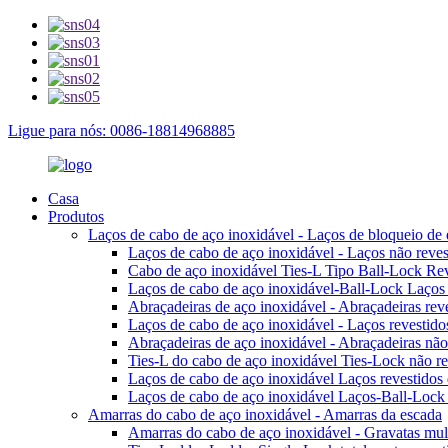
Ligue para nós: 0086-18814968885
Casa
Produtos
Laços de cabo de aço inoxidável - Laços de bloqueio de 
Laços de cabo de aço inoxidável - Laços não reves
Cabo de aço inoxidável Ties-L Tipo Ball-Lock Reve
Laços de cabo de aço inoxidável-Ball-Lock Laços t
Abraçadeiras de aço inoxidável - Abraçadeiras reve
Laços de cabo de aço inoxidável - Laços revestid
Abraçadeiras de aço inoxidável - Abraçadeiras nã
Ties-L do cabo de aço inoxidável Ties-Lock não rev
Laços de cabo de aço inoxidável Laços revestidos d
Laços de cabo de aço inoxidável Laços-Ball-Loc
Amarras do cabo de aço inoxidável - Amarras da escada
Amarras do cabo de aço inoxidável - Gravatas mult