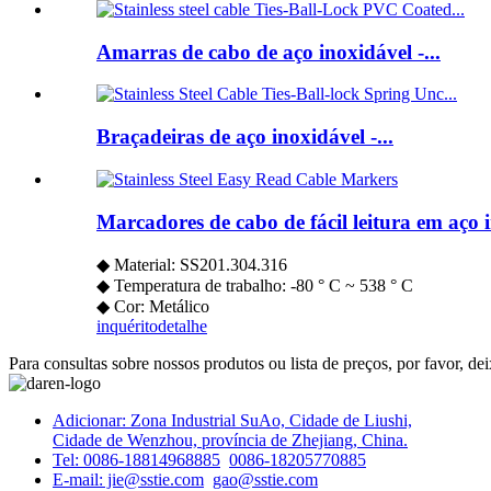
Amarras de cabo de aço inoxidável -...
Braçadeiras de aço inoxidável -...
Marcadores de cabo de fácil leitura em aço 
◆ Material: SS201.304.316
◆ Temperatura de trabalho: -80 ° C ~ 538 ° C
◆ Cor: Metálico
inquérito
detalhe
Para consultas sobre nossos produtos ou lista de preços, por favor, d
Adicionar: Zona Industrial SuAo, Cidade de Liushi,
Cidade de Wenzhou, província de Zhejiang, China.
Tel: 0086-18814968885
0086-18205770885
E-mail: jie@sstie.com
gao@sstie.com