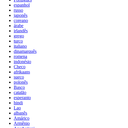
espanhol
russo
japonês
coreano
árabe
irlandês
grego
turco
italiano
dinamarquês
romena
indonésio
Checo
afrikaans
sueco
polonês
Basco
catalão
esperanto
hindi
Lao
albanês
Amárico
Armênio