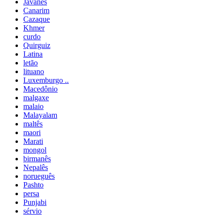
Javanês
Canarim
Cazaque
Khmer
curdo
Quirguiz
Latina
letão
lituano
Luxemburgo ..
Macedônio
malgaxe
malaio
Malayalam
maltês
maori
Marati
mongol
birmanês
Nepalês
norueguês
Pashto
persa
Punjabi
sérvio