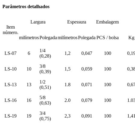
Parâmetros detalhados
Largura
Espessura
Embalagem
Item
número.
milímetros
Polegada
milímetros
Polegada
PCS / bolsa
Kg
1/4
LS-07
6
1,2
0,047
100
0,1
(0,28)
3/8
LS-10
10
1,5
0,059
100
0,3
(0,39)
1/2
LS-13
13
1.8
0,071
100
0,6
(0,51)
5/8
LS-16
16
2.0
0,079
100
1.0
(0,63)
3/4
LS-19
19
2,3
0,091
100
1,4
(0,75)