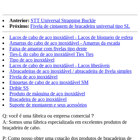
Anterior:
STT Universal Strapping Buckle
Próximo:
Fivela de cintagem de braçadeira universal tipo SL
Laços de cabo de aço inoxidável - Laços de bloqueio de esfera
Amarras do cabo de aço inoxidável - Amarras da escada
Faixa de amarrar com fivelas tipo dente
Ties-L do cabo de aço inoxidável Ties Ties
Tipo de aço inoxidável
Laços de cabo de aço inoxidável - Laços liberáveis
Abraçadeiras de aço inoxidável / abraçadeira de fivela simples
Fivela de aço inoxidável
Etiquetas de cabo de aço inoxidável SM
Drible SS
Produto de máquina de aço inoxidável
Braçadeira de aço inoxidável
Suporte de montagem e seus acessórios
Q: você é uma fábrica ou empresa comercial？
A: Somos uma fábrica especializada em excelentes produtos de
braçadeira de cabo.
P: Como posso obter uma cotação dos produtos de braçadeiras de