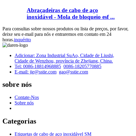
Abraçadeiras de cabo de aço
inoxidável - Mola de bloqueio esf ...
Para consultas sobre nossos produtos ou lista de preços, por favor,
deixe seu e-mail para nós e entraremos em contato em 24
horas.
inquérito
Adicionar: Zona Industrial SuAo, Cidade de Liushi,
Cidade de Wenzhou, província de Zhejiang, China.
Tel: 0086-18814968885
0086-18205770885
E-mail: jie@sstie.com
gao@sstie.com
sobre nós
Contate-Nos
Sobre nós
Categorias
Etiquetas de cabo de aço inoxidável SM