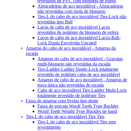
revestidos de PVC com bloqueio de esfera
Abraçadeiras de aço inoxidável - Abraçadeiras
não revestidas com mola de bloqueio
Ties-L do cabo de aço inoxidável Ties-Lock não
revestidas tipo Ball
Laços de cabo de aço inoxidável Laços
revestidos de poliéster de bloqueio de esfera
Laços de cabo de aço inoxidável Laços-Ball-
Lock Dupla Envolvida Uncated
Amarras do cabo de aço inoxidável - Amarras da
escada
Amarras do cabo de aço inoxidável - Gravatas
multi-bloqueio não revestidas da escada
Ties-Ladder-Ladder Single-Lock totalmente
revestido de poliéster cabo de aço inoxidável
Amarras de cabo de aço inoxidável - Amarras de
trava única não revestidas de escada
Cabo de aço inoxidável Ties-Ladder Multi-Lock
totalmente revestido de poliéster Ties
Faixa de amarrar com fivelas tipo dente
Faixa de gravata Woolf Teeth Type Buckles
Woolf Teeth Weight Type Buckles tie band
Ties-L do cabo de aço inoxidável Ties Ties
Ties-L do cabo de aço inoxidável Ties sem
revestimento