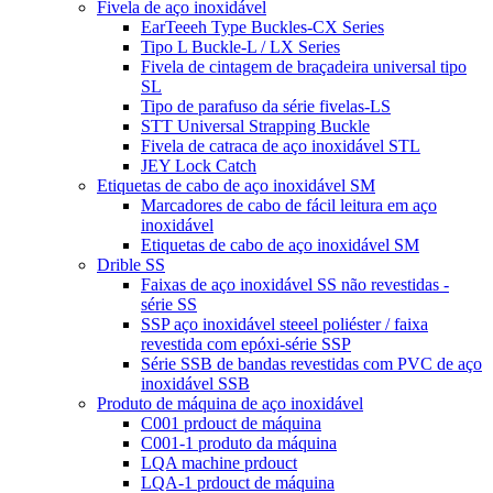
Fivela de aço inoxidável
EarTeeeh Type Buckles-CX Series
Tipo L Buckle-L / LX Series
Fivela de cintagem de braçadeira universal tipo
SL
Tipo de parafuso da série fivelas-LS
STT Universal Strapping Buckle
Fivela de catraca de aço inoxidável STL
JEY Lock Catch
Etiquetas de cabo de aço inoxidável SM
Marcadores de cabo de fácil leitura em aço
inoxidável
Etiquetas de cabo de aço inoxidável SM
Drible SS
Faixas de aço inoxidável SS não revestidas -
série SS
SSP aço inoxidável steeel poliéster / faixa
revestida com epóxi-série SSP
Série SSB de bandas revestidas com PVC de aço
inoxidável SSB
Produto de máquina de aço inoxidável
C001 prdouct de máquina
C001-1 produto da máquina
LQA machine prdouct
LQA-1 prdouct de máquina