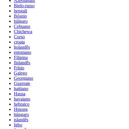
Azerbaijani
Bielo-russo
bengali
Bósnio
búlgaro
Cebuano
Chichewa
Corso
croata
holandês
estoniano
Filipina
finlandês
Frísio
Galego
Georgiano
Guzerate
haitiano
Hausa
havaiano
hebraico
Hmong
húngaro
islandês
Igbo