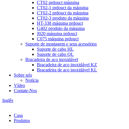
CT02 prdouct máquina
CT02-1 prdouct da máquina
CT02-2 prdouct da máquina
CT02-3 produto da máquina
HT-338 máquina prdouct
G402 produto da máquina
J020 máquina prdouct
C075 máquina prdouct
Suporte de montagem e seus acessórios
Suporte de cabo HL
Suporte de cabo QL
Braçadeira de aço inoxidável
Braçadeira de aço inoxidável KZ
Braçadeira de aço inoxidável KL
Sobre nós
Notícia
Vídeo
Contate-Nos
Inglês
Casa
Produtos