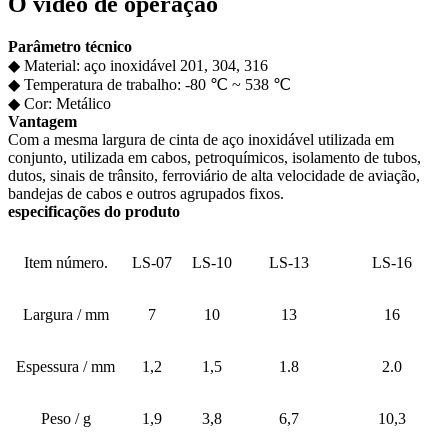
O vídeo de operação
Parâmetro técnico
◆ Material: aço inoxidável 201, 304, 316
◆ Temperatura de trabalho: -80 ℃ ~ 538 ℃
◆ Cor: Metálico
Vantagem
Com a mesma largura de cinta de aço inoxidável utilizada em
conjunto, utilizada em cabos, petroquímicos, isolamento de tubos,
dutos, sinais de trânsito, ferroviário de alta velocidade de aviação,
bandejas de cabos e outros agrupados fixos.
especificações do produto
Item número.
LS-07
LS-10
LS-13
LS-16
Largura / mm
7
10
13
16
Espessura / mm
1,2
1,5
1.8
2.0
Peso / g
1,9
3,8
6,7
10,3